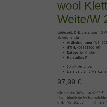
wool Klet
Weite/W 
Lieferzeit:
DHL-Lieferung 1-3 W
abweichend))
Artikelnummer:
WB4203
GTIN:
4065915001951
Kategorie:
Kinder
Hersteller:
Filii
Sofort verfügbar
Lieferzeit:
2 - 3 Werktag
97,99 €
(Sie sparen
30%
, also
42,00 €
)
Unverbindliche Preisempfehlun
inkl. 19% USt. , Versandkosten