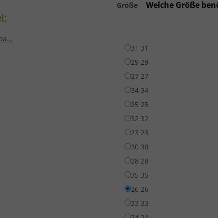
Welche Größe benö
Größe
l:
31
31
29
29
27
27
34
34
25
25
32
32
23
23
30
30
28
28
35
35
26
26
33
33
24
24