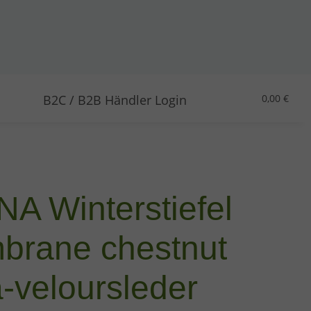
B2C / B2B Händler Login
0,00 €
 Winterstiefel
rane chestnut
-veloursleder