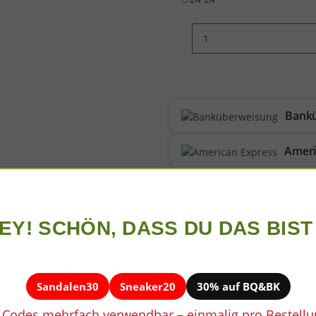
Bank
Ameri
 bio nappa leather wool
Mastercard
Google Pay
EY! SCHÖN, DASS DU DAS BIST 
Sandalen30
Sneaker20
30% auf BQ&BK
 Codes mehrfach verwendbar – einmalig pro Bestellu