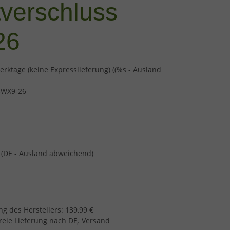
tverschluss
26
erktage (keine Expresslieferung)
((%s - Ausland
WX9-26
e
(DE - Ausland abweichend)
g des Herstellers
:
139,99 €
freie Lieferung nach
DE
.
Versand