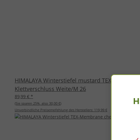
HIMALAYA Winterstiefel mustard TEX-Membrane
Klettverschluss Weite/M 26
89,99 €
*
H
(Sie sparen
25%
, also
30,00 €
)
Unverbindliche Preisempfehlung des Herstellers:
119,99 €
✓