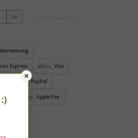
Stk
In den Warenkorb
überweisung
can Express
Visa
×
PayPal
Apple Pay
:)
ng