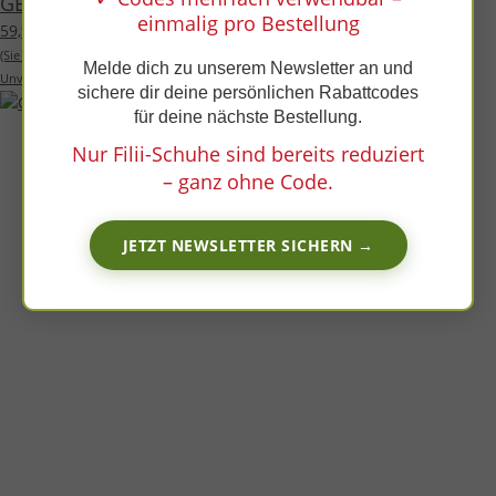
x
GECK Halbschuh pink velours fleece laces Weite/M
einmalig pro Bestellung
59,99 €
*
(Sie sparen
25%
, also
20,00 €
)
Melde dich zu unserem Newsletter an und
Unverbindliche Preisempfehlung des Herstellers:
79,99 €
sichere dir deine persönlichen Rabattcodes
für deine nächste Bestellung.
Nur Filii-Schuhe sind bereits reduziert
– ganz ohne Code.
JETZT NEWSLETTER SICHERN →