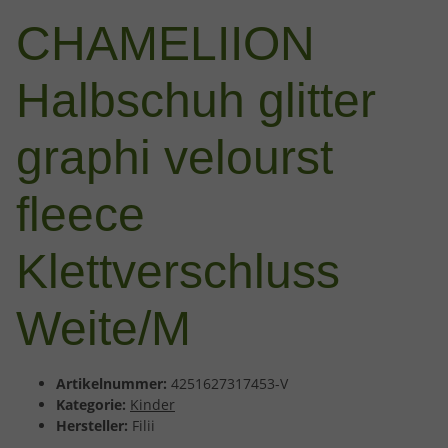
CHAMELIION
Halbschuh glitter
graphi velourst
fleece
Klettverschluss
Weite/M
Artikelnummer:
4251627317453-V
Kategorie:
Kinder
Hersteller:
Filii