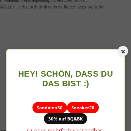
Unverbindliche Preisempfehlung des Herstellers:
84,99 €
×
HEY! SCHÖN, DASS DU
DAS BIST :)
Sandalen30
Sneaker20
30% auf BQ&BK
✓ Codes mehrfach verwendbar –