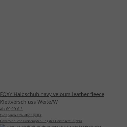
FOXY Halbschuh navy velours leather fleece
Klettverschluss Weite/W
ab 69,99 €
*
(Sie sparen
13%
, also
10,00 €
)
Unverbindliche Preisempfehlung des Herstellers:
79,99 €