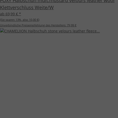
FOXY Halbschuh mult.mustard velours leather wool
Klettverschluss Weite/W
ab 69,99 €
*
(Sie sparen
13%
, also
10,00 €
)
Unverbindliche Preisempfehlung des Herstellers:
79,99 €