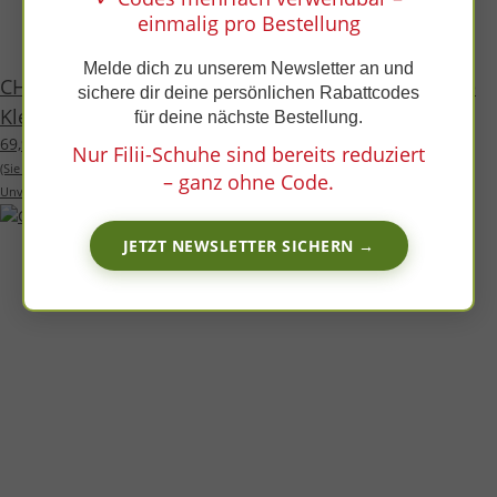
x
einmalig pro Bestellung
Melde dich zu unserem Newsletter an und
CHAMELIION Halbschuh khaki nappa leather fleece
sichere dir deine persönlichen Rabattcodes
Klettverschluss Weite/W
für deine nächste Bestellung.
69,99 €
*
Nur Filii-Schuhe sind bereits reduziert
(Sie sparen
18%
, also
15,00 €
)
– ganz ohne Code.
Unverbindliche Preisempfehlung des Herstellers:
84,99 €
JETZT NEWSLETTER SICHERN →