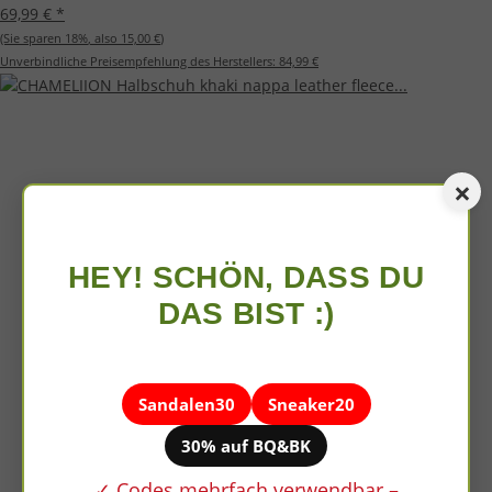
69,99 €
*
(Sie sparen
18%
, also
15,00 €
)
Unverbindliche Preisempfehlung des Herstellers:
84,99 €
×
HEY! SCHÖN, DASS DU
DAS BIST :)
Sandalen30
Sneaker20
30% auf BQ&BK
✓ Codes mehrfach verwendbar –