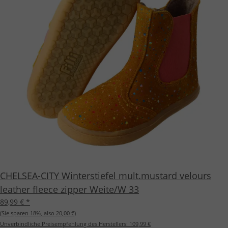
CHELSEA-CITY Winterstiefel mult.mustard velours
leather fleece zipper Weite/W 33
89,99 €
*
(Sie sparen
18%
, also
20,00 €
)
Unverbindliche Preisempfehlung des Herstellers:
109,99 €