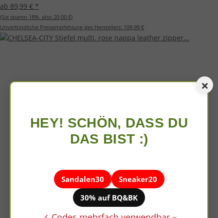
ab 89,99 €
*
(Sie sparen
18%
, also
20,00 €
)
Unverbindliche Preisempfehlung des Herstellers:
109,99 €
×
HEY! SCHÖN, DASS DU
DAS BIST :)
Sandalen30
Sneaker20
30% auf BQ&BK
✓ Codes mehrfach verwendbar –