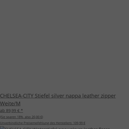
CHELSEA-CITY Stiefel silver nappa leather zipper
Weite/M
ab 89,99 €
*
(Sie sparen
18%
, also
20,00 €
)
Unverbindliche Preisempfehlung des Herstellers:
109,99 €