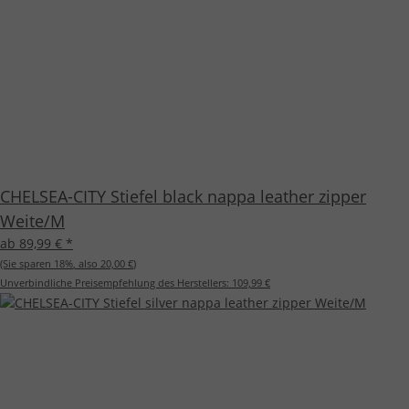
CHELSEA-CITY Stiefel black nappa leather zipper
Weite/M
ab 89,99 €
*
(Sie sparen
18%
, also
20,00 €
)
Unverbindliche Preisempfehlung des Herstellers:
109,99 €