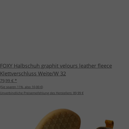
FOXY Halbschuh graphit velours leather fleece
Klettverschluss Weite/W 32
79,99 €
*
(Sie sparen
11%
, also
10,00 €
)
Unverbindliche Preisempfehlung des Herstellers:
89,99 €