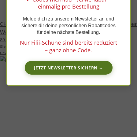
x
einmalig pro Bestellung
Melde dich zu unserem Newsletter an und
CHELSEA-CITY Stiefel multi. rose nappa leather zipper
sichere dir deine persönlichen Rabattcodes
Weite/M
für deine nächste Bestellung.
89,99 €
*
Nur Filii-Schuhe sind bereits reduziert
(Sie sparen
18%
, also
20,00 €
)
– ganz ohne Code.
Unverbindliche Preisempfehlung des Herstellers:
109,99 €
JETZT NEWSLETTER SICHERN →