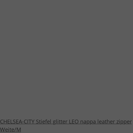
CHELSEA-CITY Stiefel glitter LEO nappa leather zipper
Weite/M