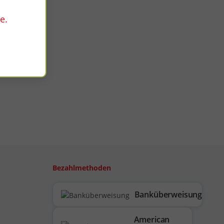
e.
Bezahlmethoden
Banküberweisung
American