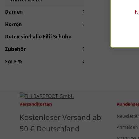
N
Damen
Herren
Detox sind alle Filii Schuhe
Zubehör
SALE %
Versandkosten
Kundenser
Kostenloser Versand ab
Newslette
50 € Deutschland
Anmelden
Meine Wun