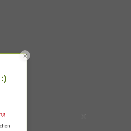
×
:)
x
ng
ichen