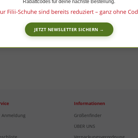
Rabattcodes für deine nächste Bestellung.
ur Filii-Schuhe sind bereits reduziert – ganz ohne Cod
JETZT NEWSLETTER SICHERN →
vice
Informationen
r Anmeldung
Größenfinder
ÜBER UNS
schliste
Verpackungsverordnung