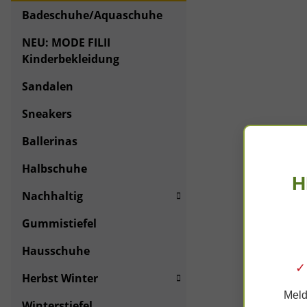
Badeschuhe/Aquaschuhe
NEU: MODE FILII
Kinderbekleidung
Sandalen
Sneakers
Ballerinas
Halbschuhe
H
Nachhaltig
Gummistiefel
Hausschuhe
✓
Herbst Winter
Meld
Winterstiefel