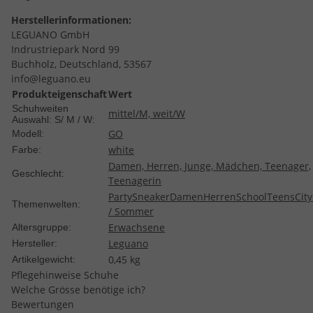
Herstellerinformationen:
LEGUANO GmbH
Indrustriepark Nord 99
Buchholz, Deutschland, 53567
info@leguano.eu
Produkteigenschaft
Wert
Schuhweiten
mittel/M, weit/W
Auswahl: S/ M / W:
GO
Modell:
white
Farbe:
Damen, Herren, Junge, Mädchen, Teenager,
Geschlecht:
Teenagerin
Party
Sneaker
Damen
Herren
School
Teens
City
Themenwelten:
/ Sommer
Erwachsene
Altersgruppe:
Leguano
Hersteller:
0,45
kg
Artikelgewicht:
Pflegehinweise Schuhe
Welche Grösse benötige ich?
Bewertungen