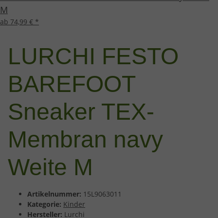
M
ab 74,99 €
*
LURCHI FESTO
BAREFOOT
Sneaker TEX-
Membran navy
Weite M
Artikelnummer:
15L9063011
Kategorie:
Kinder
Hersteller:
Lurchi