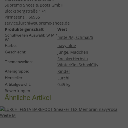
Supremo Shoes & Boots GmbH
Blocksbergstraße 174
Pirmasens, , 66955
service.lurchi@supremo-shoes.de
Produkteigenschaft
Wert
Schuhweiten Auswahl: S/ M /
mittel/M, schmal/S
W:
navy blue
Farbe:
Junge, Mädchen
Geschlecht:
Sneaker
Herbst /
Themenwelten:
Winter
Kids
School
City
Kinder
Altersgruppe:
Lurchi
Hersteller:
0,45
kg
Artikelgewicht:
Bewertungen
Ähnliche Artikel