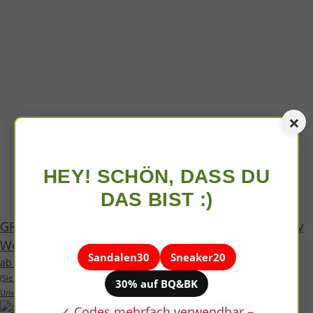
×
HEY! SCHÖN, DASS DU
DAS BIST :)
GROUNDIES® MALMÖ KIDS Halbschuhe Leder navy
Weite M+W
Sandalen30
Sneaker20
ab 71,99 €
*
(Sie sparen
10%
, also
8,00 €
)
30% auf BQ&BK
Unverbindliche Preisempfehlung des Herstellers:
79,99 €
✓ Codes mehrfach verwendbar –