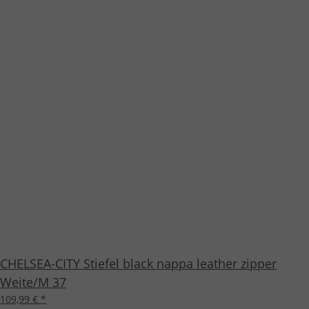
CHELSEA-CITY Stiefel black nappa leather zipper
Weite/M 37
109,99 €
*