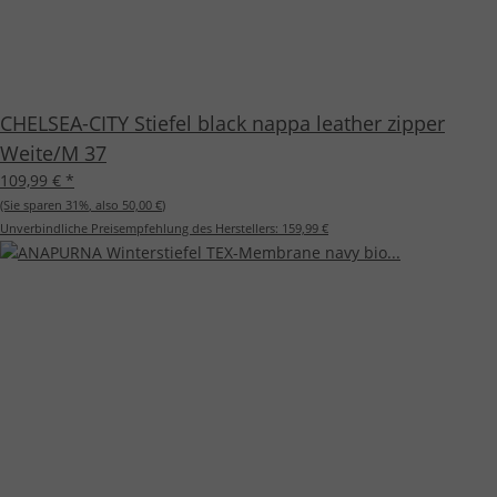
CHELSEA-CITY Stiefel black nappa leather zipper
Weite/M 37
109,99 €
*
(Sie sparen
31%
, also
50,00 €
)
Unverbindliche Preisempfehlung des Herstellers:
159,99 €