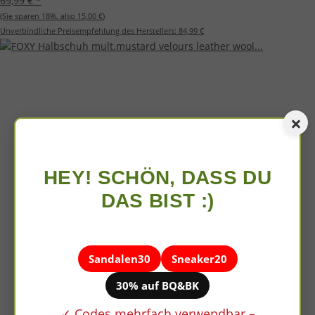
69,99 €
*
(Sie sparen
18%
, also
15,00 €
)
Unverbindliche Preisempfehlung des Herstellers:
84,99 €
×
HEY! SCHÖN, DASS DU
DAS BIST :)
Sandalen30
Sneaker20
30% auf BQ&BK
✓ Codes mehrfach verwendbar –