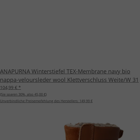
ANAPURNA Winterstiefel TEX-Membrane navy bio
nappa-veloursleder wool Klettverschluss Weite/W 31
104,99 €
*
(Sie sparen
30%
, also
45,00 €
)
Unverbindliche Preisempfehlung des Herstellers:
149,99 €