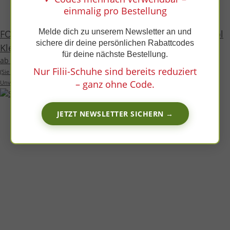
x
einmalig pro Bestellung
Melde dich zu unserem Newsletter an und
FOXY Halbschuh mult.mustard velours leather wool
sichere dir deine persönlichen Rabattcodes
Klettverschluss Weite/W
für deine nächste Bestellung.
ab 69,99 €
*
Nur Filii-Schuhe sind bereits reduziert
(Sie sparen
13%
, also
10,00 €
)
– ganz ohne Code.
Unverbindliche Preisempfehlung des Herstellers:
79,99 €
JETZT NEWSLETTER SICHERN →