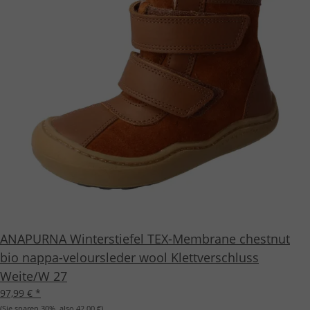
ANAPURNA Winterstiefel TEX-Membrane chestnut
bio nappa-veloursleder wool Klettverschluss
Weite/W 27
97,99 €
*
(Sie sparen
30%
, also
42,00 €
)