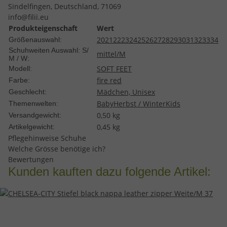
Sindelfingen, Deutschland, 71069
info@filii.eu
Produkteigenschaft
Wert
20
21
22
23
24
25
26
27
28
29
30
31
32
33
34
Größenauswahl:
Schuhweiten Auswahl: S/
mittel/M
M / W:
SOFT FEET
Modell:
fire red
Farbe:
Mädchen, Unisex
Geschlecht:
Baby
Herbst / Winter
Kids
Themenwelten:
0,50 kg
Versandgewicht:
0,45
kg
Artikelgewicht:
Pflegehinweise Schuhe
Welche Grösse benötige ich?
Bewertungen
Kunden kauften dazu folgende Artikel: