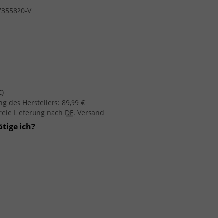
7355820-V
€
)
g des Herstellers
:
89,99 €
freie Lieferung nach
DE
.
Versand
tige ich?