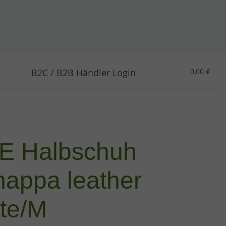
B2C / B2B Händler Login
0,00 €
E Halbschuh
nappa leather
ite/M