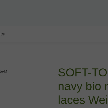
HOP
SOFT-TO
navy bio 
laces We