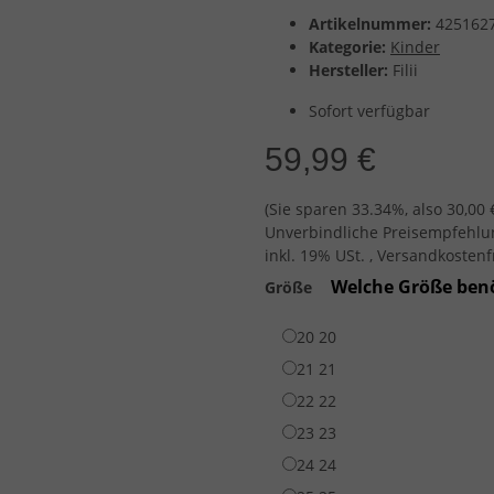
Artikelnummer:
425162
Kategorie:
Kinder
Hersteller:
Filii
Sofort verfügbar
59,99 €
(Sie sparen
33.34%
, also
30,00 
Unverbindliche Preisempfehlun
inkl. 19% USt. , Versandkosten
Welche Größe benö
Größe
20
20
21
21
22
22
23
23
24
24