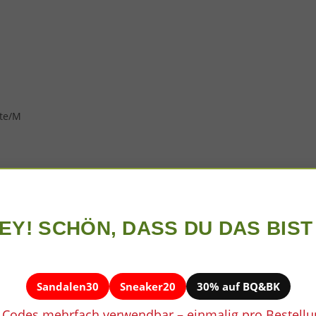
EY! SCHÖN, DASS DU DAS BIST 
Sandalen30
Sneaker20
30% auf BQ&BK
 Codes mehrfach verwendbar – einmalig pro Bestellu