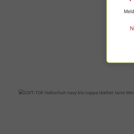
Meld
N