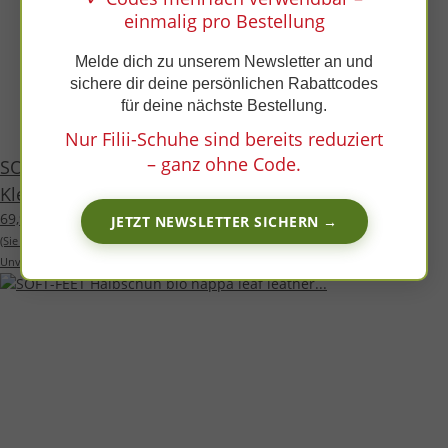
x
einmalig pro Bestellung
Melde dich zu unserem Newsletter an und
sichere dir deine persönlichen Rabattcodes
für deine nächste Bestellung.
Nur Filii-Schuhe sind bereits reduziert
– ganz ohne Code.
SOFT-FEET Halbschuh leaf bio nappa leather
Klettverschluss Weite/M
69,99 €
*
JETZT NEWSLETTER SICHERN →
(Sie sparen
22%
, also
20,00 €
)
Unverbindliche Preisempfehlung des Herstellers:
89,99 €