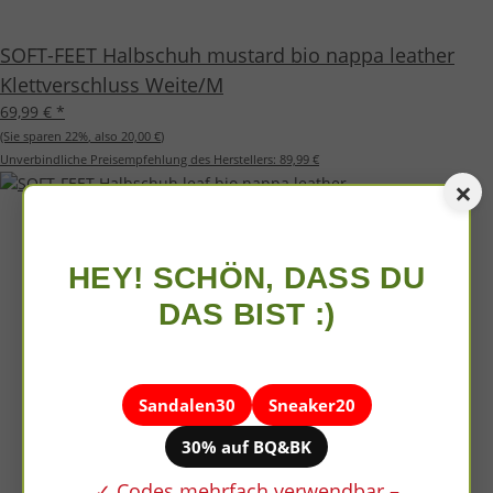
SOFT-FEET Halbschuh mustard bio nappa leather
Klettverschluss Weite/M
69,99 €
*
(Sie sparen
22%
, also
20,00 €
)
Unverbindliche Preisempfehlung des Herstellers:
89,99 €
×
HEY! SCHÖN, DASS DU
DAS BIST :)
Sandalen30
Sneaker20
30% auf BQ&BK
✓ Codes mehrfach verwendbar –