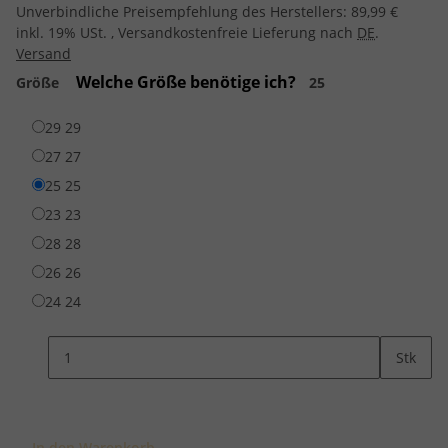
Unverbindliche Preisempfehlung des Herstellers
:
89,99 €
inkl. 19% USt. , Versandkostenfreie Lieferung nach
DE
.
Versand
Welche Größe benötige ich?
Größe
25
29
29
27
27
25
25
23
23
28
28
26
26
24
24
Stk
In den Warenkorb