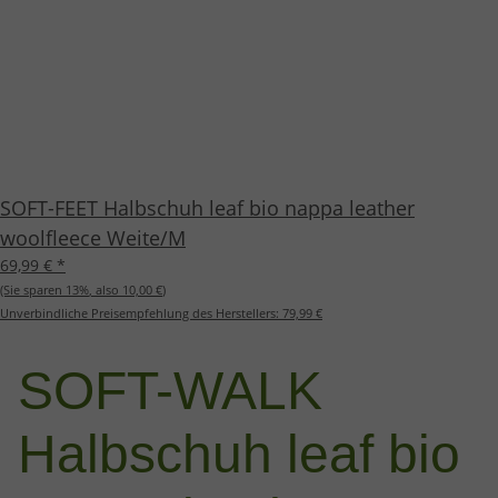
SOFT-FEET Halbschuh leaf bio nappa leather
woolfleece Weite/M
69,99 €
*
(Sie sparen
13%
, also
10,00 €
)
Unverbindliche Preisempfehlung des Herstellers:
79,99 €
SOFT-WALK
Halbschuh leaf bio