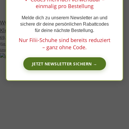
x
einmalig pro Bestellung
Melde dich zu unserem Newsletter an und
WOLFY Halbschuh graphit velours leather wool
sichere dir deine persönlichen Rabattcodes
Klettverschluss Weite/W
für deine nächste Bestellung.
69,99 €
*
Nur Filii-Schuhe sind bereits reduziert
(Sie sparen
22%
, also
20,00 €
)
– ganz ohne Code.
Unverbindliche Preisempfehlung des Herstellers:
89,99 €
JETZT NEWSLETTER SICHERN →