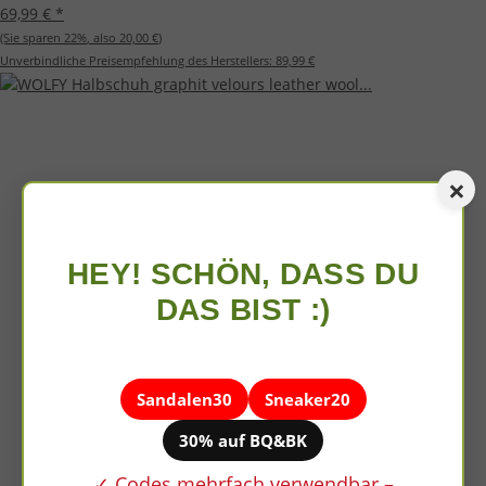
69,99 €
*
(Sie sparen
22%
, also
20,00 €
)
Unverbindliche Preisempfehlung des Herstellers:
89,99 €
×
HEY! SCHÖN, DASS DU
DAS BIST :)
Sandalen30
Sneaker20
30% auf BQ&BK
✓ Codes mehrfach verwendbar –