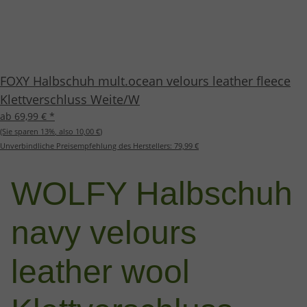
FOXY Halbschuh mult.ocean velours leather fleece
Klettverschluss Weite/W
ab 69,99 €
*
(Sie sparen
13%
, also
10,00 €
)
Unverbindliche Preisempfehlung des Herstellers:
79,99 €
WOLFY Halbschuh
navy velours
leather wool