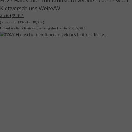
FOXY Halbschuh mult.mustard velours leather wool
Klettverschluss Weite/W
ab 69,99 €
*
(Sie sparen
13%
, also
10,00 €
)
Unverbindliche Preisempfehlung des Herstellers:
79,99 €