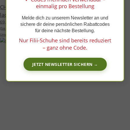
x
einmalig pro Bestellung
CHAMELIION Halbschuh navy nappa leather fleece
laces Weite/M
Melde dich zu unserem Newsletter an und
69,99 €
*
sichere dir deine persönlichen Rabattcodes
(Sie sparen
18%
, also
15,00 €
)
für deine nächste Bestellung.
Unverbindliche Preisempfehlung des Herstellers:
84,99 €
Nur Filii-Schuhe sind bereits reduziert
– ganz ohne Code.
JETZT NEWSLETTER SICHERN →