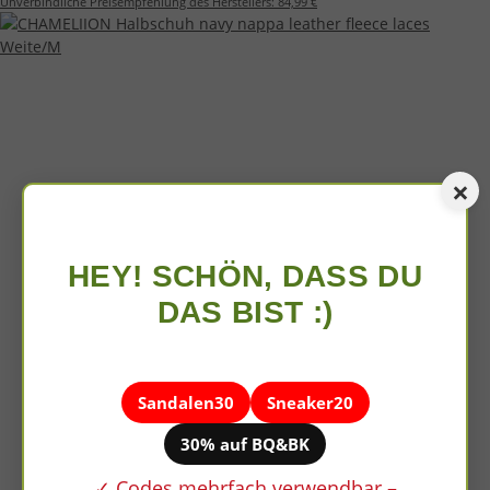
Unverbindliche Preisempfehlung des Herstellers:
84,99 €
×
HEY! SCHÖN, DASS DU
DAS BIST :)
Sandalen30
Sneaker20
30% auf BQ&BK
✓ Codes mehrfach verwendbar –