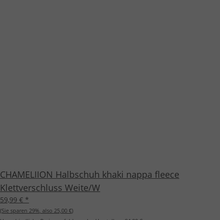
CHAMELIION Halbschuh khaki nappa fleece
Klettverschluss Weite/W
59,99 €
*
(Sie sparen
29%
, also
25,00 €
)