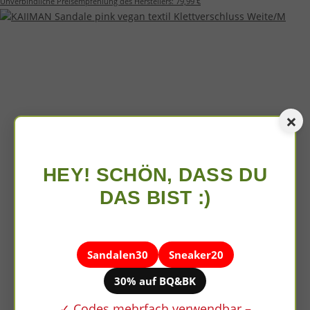
Unverbindliche Preisempfehlung des Herstellers:
79,99 €
×
HEY! SCHÖN, DASS DU
DAS BIST :)
Sandalen30
Sneaker20
30% auf BQ&BK
✓ Codes mehrfach verwendbar –