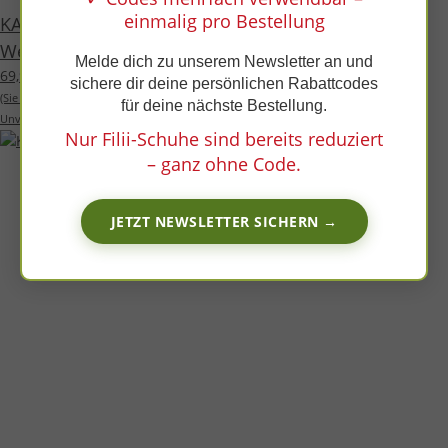
x
einmalig pro Bestellung
KAIIMAN Sandale pink vegan textil Klettverschluss
Weite/M
Melde dich zu unserem Newsletter an und
69,99 €
*
sichere dir deine persönlichen Rabattcodes
(Sie sparen
13%
, also
10,00 €
)
für deine nächste Bestellung.
Unverbindliche Preisempfehlung des Herstellers:
79,99 €
Nur Filii-Schuhe sind bereits reduziert
– ganz ohne Code.
JETZT NEWSLETTER SICHERN →