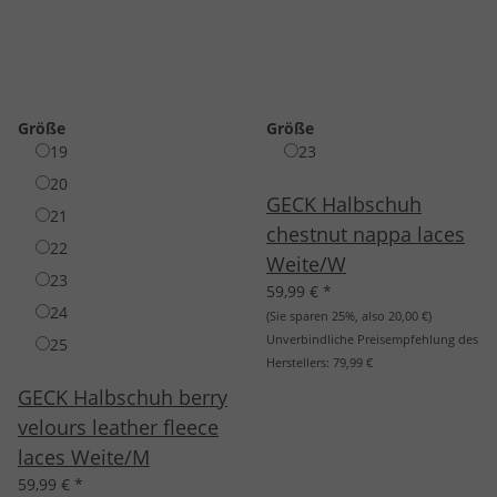
Größe
Größe
19
23
20
GECK Halbschuh
21
chestnut nappa laces
22
Weite/W
23
59,99 €
*
24
(Sie sparen
25%
, also
20,00 €
)
Unverbindliche Preisempfehlung des
25
Herstellers:
79,99 €
GECK Halbschuh berry
velours leather fleece
laces Weite/M
59,99 €
*