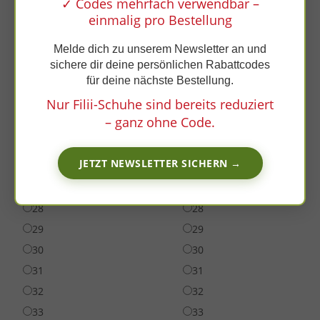
x
✓ Codes mehrfach verwendbar –
einmalig pro Bestellung
19
19
20
20
Melde dich zu unserem Newsletter an und
21
21
sichere dir deine persönlichen Rabattcodes
für deine nächste Bestellung.
22
22
Nur Filii-Schuhe sind bereits reduziert
23
23
– ganz ohne Code.
24
24
25
25
JETZT NEWSLETTER SICHERN →
26
26
27
27
28
28
29
29
30
30
31
31
32
32
33
33