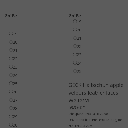
Größe
Größe
19
20
19
21
20
22
21
23
22
24
23
25
24
25
GECK Halbschuh apple
26
velours leather laces
Weite/M
27
59,99 €
*
28
(Sie sparen
25%
, also
20,00 €
)
29
Unverbindliche Preisempfehlung des
30
Herstellers:
79,99 €