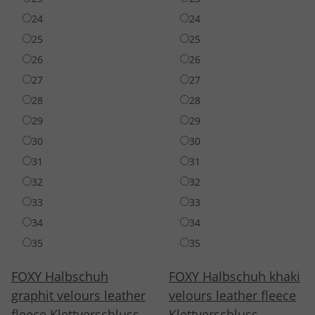
24
24
25
25
26
26
27
27
28
28
29
29
30
30
31
31
32
32
33
33
34
34
35
35
FOXY Halbschuh
FOXY Halbschuh khaki
graphit velours leather
velours leather fleece
fleece Klettverschluss
Klettverschluss