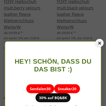
FOXY Halbschuh
FOXY Halbschuh
mult.berry velours
mult.black velours
leather fleece
leather fleece
Klettverschluss
Klettverschluss
Weite/W
Weite/W
ab 69,99 €
*
ab 69,99 €
*
(Sie sparen
13%
, also
10,00 €
)
(Sie sparen
13%
, also
10,00 €
)
×
Unverbindliche Preisempfehlung des
Unverbindliche Preisempfehlung des
Herstellers:
79,99 €
Herstellers:
79,99 €
HEY! SCHÖN, DASS DU
DAS BIST :)
Sandalen30
Sneaker20
30% auf BQ&BK
Größe
Größe