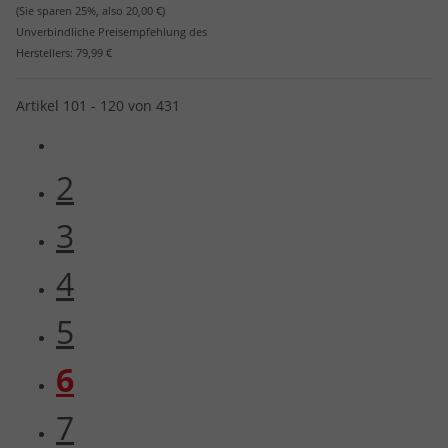
(Sie sparen
25%
, also
20,00 €
)
Unverbindliche Preisempfehlung des
Herstellers:
79,99 €
Artikel 101 - 120 von 431
2
3
4
5
6
7