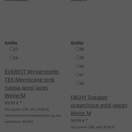
Größe
Größe
23
38
24
39
40
EVEREST Winterstiefel
41
TEX-Membrane pink
42
nappa wool laces
Weite/M
FASHY Sneaker
69,99 €
*
ocean/rose gold vegan
(Sie sparen
22%
, also
20,00 €
)
Weite M
Unverbindliche Preisempfehlung des
99,99 €
*
Herstellers:
89,99 €
(Sie sparen
23%
, also
30,00 €
)